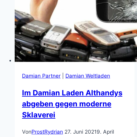
Damian Partner
|
Damian Weltladen
Im Damian Laden Althandys
abgeben gegen moderne
Sklaverei
Von
ProstRydrian
27. Juni 2021
9. April