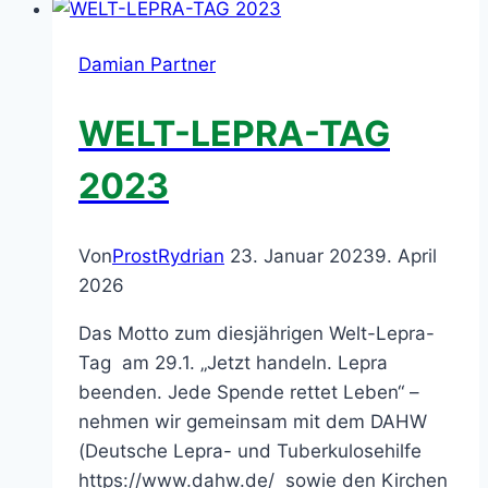
Schwerpunkt
Unterstützung
Damian Partner
für
Liberia
WELT-LEPRA-TAG
und
Indien
2023
Von
ProstRydrian
23. Januar 2023
9. April
2026
Das Motto zum diesjährigen Welt-Lepra-
Tag am 29.1. „Jetzt handeln. Lepra
beenden. Jede Spende rettet Leben“ –
nehmen wir gemeinsam mit dem DAHW
(Deutsche Lepra- und Tuberkulosehilfe
https://www.dahw.de/ sowie den Kirchen