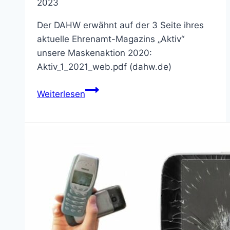
2023
Der DAHW erwähnt auf der 3 Seite ihres
aktuelle Ehrenamt-Magazins „Aktiv“
unsere Maskenaktion 2020:
Aktiv_1_2021_web.pdf (dahw.de)
Erfolgreiche
Weiterlesen
Arbeit
für
den
DAHW
2020