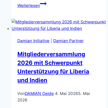
Welt-
Weiterlesen
Lepra-
Tag
am
28.1.2024
–
Damian Initiative
|
Damian Partner
Lepra
endlich
Mitgliederversammlung
beenden!
2026 mit Schwerpunkt
Unterstützung für Liberia
und Indien
Von
DAMIAN Oelde
4. Mai 2026
5. Mai
2026