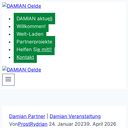
Zum
Inhalt
DAMIAN aktuell
springen
Willkommen!
Welt-Laden
Partnerprojekte
Helfen Sie mit!!
Kontakt
Damian Partner
|
Damian Veranstaltung
Von
ProstRydrian
24. Januar 2023
9. April 2026