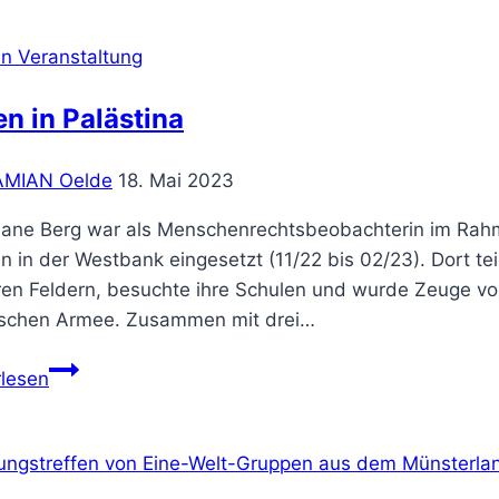
n Veranstaltung
n in Palästina
AMIAN Oelde
18. Mai 2023
tiane Berg war als Menschenrechtsbeobachterin im R
n in der Westbank eingesetzt (11/22 bis 02/23). Dort tei
ren Feldern, besuchte ihre Schulen und wurde Zeuge von
lischen Armee. Zusammen mit drei…
Leben
rlesen
in
Palästina