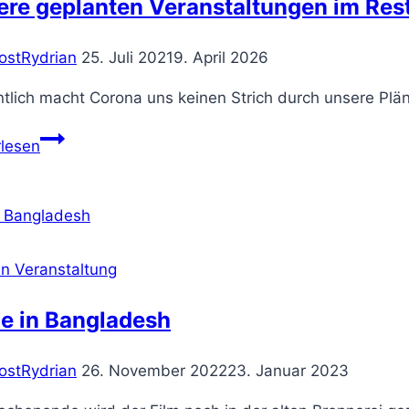
ere geplanten Veranstaltungen im Res
der
VHS
ostRydrian
25. Juli 2021
9. April 2026
Oelde
Ennigerloh
tlich macht Corona uns keinen Strich durch unsere Plä
Unsere
rlesen
geplanten
Veranstaltungen
im
Restjahr
2021
n Veranstaltung
e in Bangladesh
ostRydrian
26. November 2022
23. Januar 2023