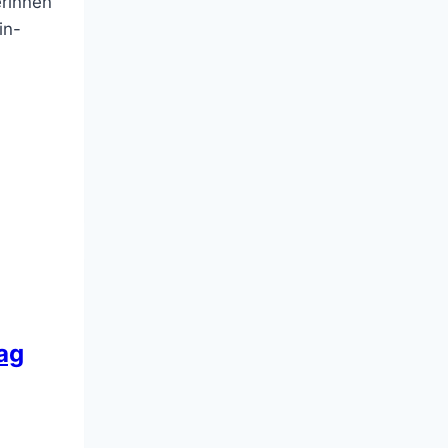
erinnen
in-
ag