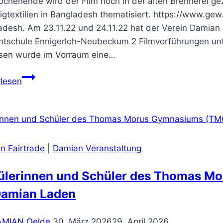
chenende wird der Film noch in der alten Brennerei gez
lligtextilien in Bangladesh thematisiert. https://www.ge
desh. Am 23.11.22 und 24.11.22 hat der Verein Damian 
tschule Ennigerloh-Neubeckum 2 Filmvorführungen unter
sen wurde im Vorraum eine…
Made
rlesen
in
Bangladesh
n Fairtrade
|
Damian Veranstaltung
ülerinnen und Schüler des Thomas 
Damian Laden
AMIAN Oelde
30. März 2026
29. April 2026