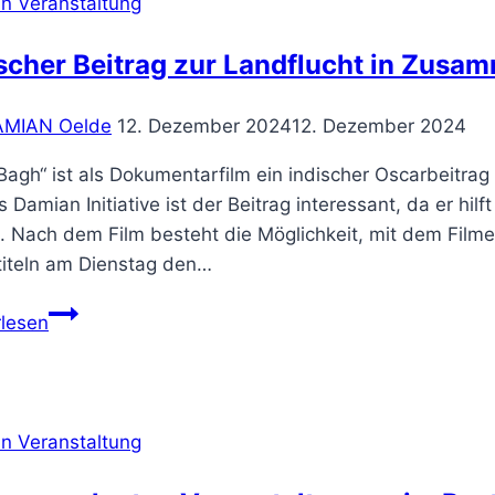
n Veranstaltung
dem
Münsterland
scher Beitrag zur Landflucht in Zusa
im
Damian
AMIAN Oelde
12. Dezember 2024
12. Dezember 2024
Laden.
 Bagh“ ist als Dokumentarfilm ein indischer Oscarbeitr
s Damian Initiative ist der Beitrag interessant, da er hil
 Nach dem Film besteht die Möglichkeit, mit dem Filme
titeln am Dienstag den…
Indischer
rlesen
Beitrag
zur
Landflucht
in
n Veranstaltung
Zusammenarbeit
mit