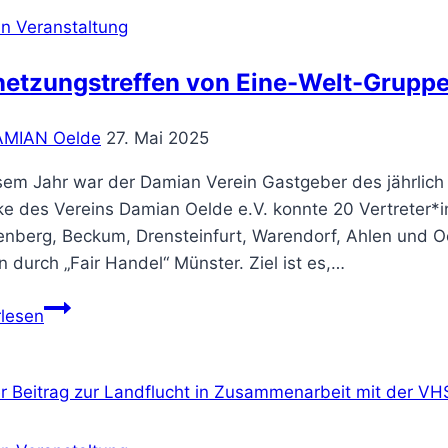
n Veranstaltung
netzungstreffen von Eine-Welt-Grupp
AMIAN Oelde
27. Mai 2025
sem Jahr war der Damian Verein Gastgeber des jährlich 
e des Vereins Damian Oelde e.V. konnte 20 Vertreter*in
nberg, Beckum, Drensteinfurt, Warendorf, Ahlen und O
n durch „Fair Handel“ Münster. Ziel ist es,…
Vernetzungstreffen
rlesen
von
Eine-
Welt-
Gruppen
aus