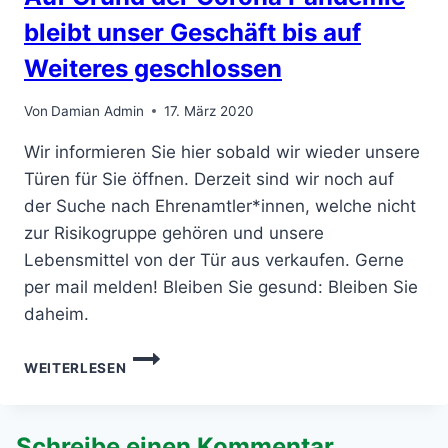
IM
DROSTENHOF
bleibt unser Geschäft bis auf
Weiteres geschlossen
Von
Damian Admin
17. März 2020
Wir informieren Sie hier sobald wir wieder unsere
Türen für Sie öffnen. Derzeit sind wir noch auf
der Suche nach Ehrenamtler*innen, welche nicht
zur Risikogruppe gehören und unsere
Lebensmittel von der Tür aus verkaufen. Gerne
per mail melden! Bleiben Sie gesund: Bleiben Sie
daheim.
AUF
WEITERLESEN
GRUND
DER
CORONA
PANDEMIE
Schreibe einen Kommentar