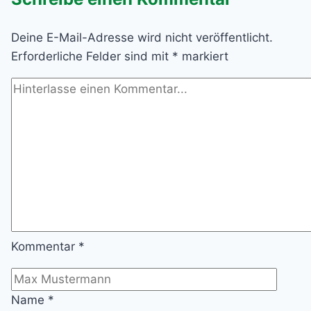
BLEIBT
UNSER
Deine E-Mail-Adresse wird nicht veröffentlicht.
GESCHÄFT
BIS
Erforderliche Felder sind mit
*
markiert
AUF
WEITERES
GESCHLOSSEN
Kommentar
*
Name
*